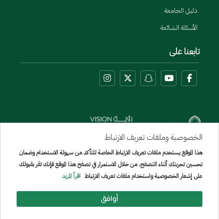
دليل الجامعة
الأسئلة الشائعة
تابعنا على
الخصوصية وملفات تعريف الارتباط
هذا الموقع يستخدم ملفات تعريف الارتباط الخاصة للتأكد من سهولة الاستخدام وضمان
Menu Copyright
تحسين تجربتك أثناء التصفح، من خلال الاستمرار في تصفح هذا الموقع فإنك تقر بقبولك
خريطة الموقع
على إشعار الخصوصية واستخدام ملفات تعريف الارتباط
اقرأ المزيد
جميع الحقوق محفوظة لجامعة الإمير سطام بن عبد العزيز © 2026
تم تطويره وصيانته بواسطة [الإدارة العامة لتقنيه المعلومات]
أوافق
تاريخ آخر تعديل:
02/07/2026